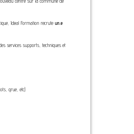
e nouveau centre sur la commune de
stique, Ideal Formation recrute
un.e
des services supports, techniques et
ots, grue, etc)