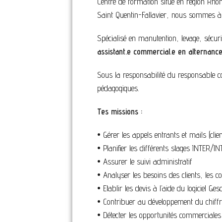
Centre de formation situé en région Rhô
Saint Quentin-Fallavier, nous sommes à 
Spécialisé en manutention, levage, sécuri
assistant.e commercial.e en alternance
Sous la responsabilité du responsable co
pédagogiques.
Tes missions :
• Gérer les appels entrants et mails (clie
• Planifier les différents stages INTER/I
• Assurer le suivi administratif
• Analyser les besoins des clients, les cons
• Etablir les devis à l’aide du logiciel Ges
• Contribuer au développement du chiffre
• Détecter les opportunités commerciales