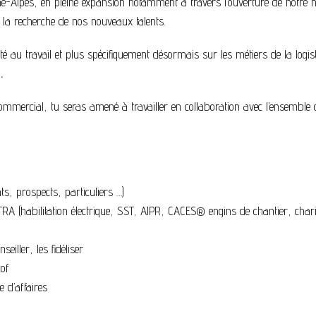
ne-Alpes, en pleine expansion notamment à travers l’ouverture de notr
la recherche de nos nouveaux talents.
té au travail et plus spécifiquement désormais sur les métiers de la logi
.
mmercial, tu seras amené à travailler en collaboration avec l’ensemble 
nts, prospects, particuliers …)
NTRA (habilitation électrique, SST, AIPR, CACES® engins de chantier, chari
eiller, les fidéliser
cof
 d’affaires