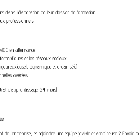
ers dans l’élaboration de leur dossier de formation
aux professionnels
 MOC en alternance
informatiques et les réseaux sociaux
igoureux(euse), dynamique et organisé(e)
nelles avérées.
rat d’apprentissage (24 mois)
ée
de l’entreprise, et rejoindre une équipe joviale et ambitieuse ? Envoie t