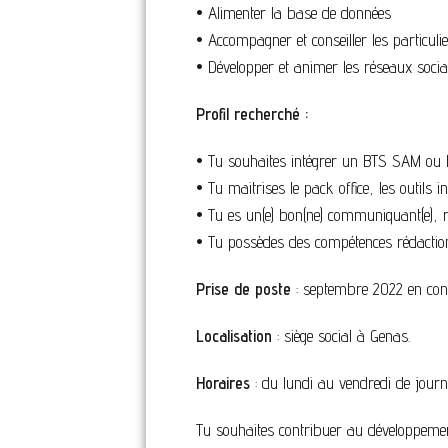
• Alimenter la base de données
• Accompagner et conseiller les particuli
• Développer et animer les réseaux soci
Profil recherché :
• Tu souhaites intégrer un BTS SAM ou
• Tu maitrises le pack office, les outils 
• Tu es un(e) bon(ne) communiquant(e), r
• Tu possèdes des compétences rédaction
Prise de poste
: septembre 2022 en cont
Localisation
: siège social à Genas.
Horaires
: du lundi au vendredi de journ
Tu souhaites contribuer au développement 